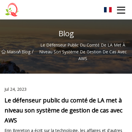
Vitamine Cie., Ltd du Yunnan
Blog
Le Défenseur Public Du Comté De LA Met À
/
/
Maison
Blog
Niveau Son Système De Gestion De Cas Avec
AWS
Jul 24, 2023
Le défenseur public du comté de LA met à
niveau son système de gestion de cas avec
AWS
Erin Brereton a écrit sur la technologie, les affaires et d'autres